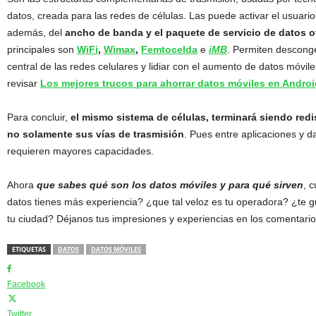
datos, creada para las redes de células. Las puede activar el usuari
además, del
ancho de banda
y el paquete de servicio de datos
o
principales son
WiFi
,
Wimax
,
Femtocelda
e
iMB
. Permiten desconge
central de las redes celulares y lidiar con el aumento de datos móvi
revisar
Los mejores trucos para ahorrar datos móviles en Androi
Para concluir,
el mismo sistema de células, terminará siendo red
no solamente sus vías de trasmisión
. Pues entre aplicaciones y da
requieren mayores capacidades.
Ahora
que sabes qué son los datos móviles y para qué sirven
, 
datos tienes más experiencia? ¿que tal veloz es tu operadora? ¿te g
tu ciudad? Déjanos tus impresiones y experiencias en los comentario
ETIQUETAS
DATOS
DATOS MÓVILES
Facebook
Twitter