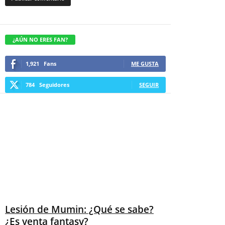
¿AÚN NO ERES FAN?
1,921
Fans
ME GUSTA
784
Seguidores
SEGUIR
Lesión de Mumin: ¿Qué se sabe?
¿Es venta fantasy?