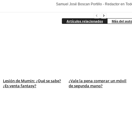
Samuel José Boscan Portillo - Redactor en To
Artículos relacionados
Más del aut
Lesión de Mumin: ¿Qué se sabe?
¿Vale la pena comprar un móvil
¿Es venta fantasy?
de segunda mano?