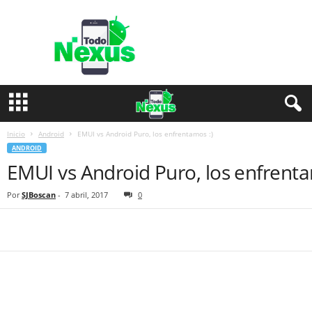
T
o
d
o
N
e
x
u
s
Inicio
Android
EMUI vs Android Puro, los enfrentamos :)
ANDROID
EMUI vs Android Puro, los enfrenta
Por
SJBoscan
-
7 abril, 2017
0