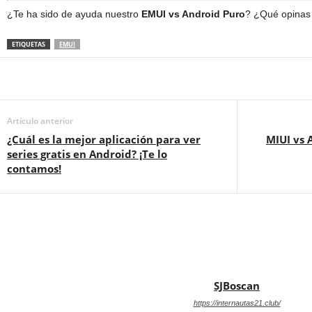
¿Te ha sido de ayuda nuestro
EMUI vs Android Puro
? ¿Qué opinas
ETIQUETAS
EMUI
Artículo anterior
¿Cuál es la mejor aplicación para ver
MIUI vs 
series gratis en Android? ¡Te lo
contamos!
SJBoscan
https://internautas21.club/