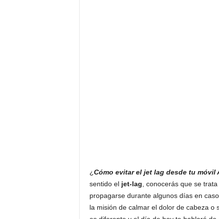
¿
Cómo evitar el jet lag desde tu móvil
sentido el
jet-lag
, conocerás que se trata
propagarse durante algunos días en caso 
la misión de calmar el dolor de cabeza o
es diferente y el día de hoy te hablaré de