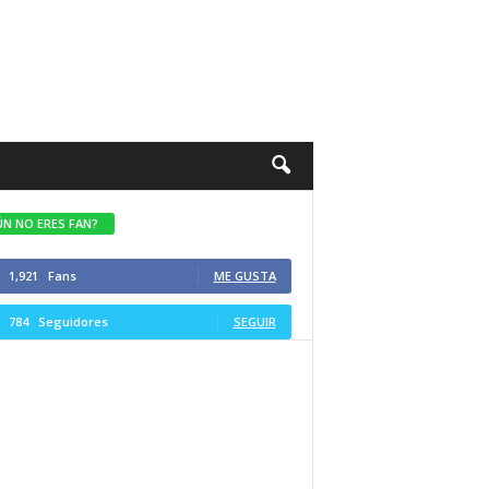
ÚN NO ERES FAN?
1,921
Fans
ME GUSTA
784
Seguidores
SEGUIR