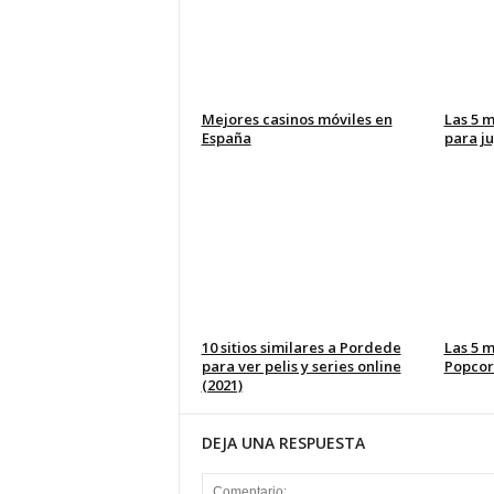
Mejores casinos móviles en
Las 5 m
España
para ju
10 sitios similares a Pordede
Las 5 m
para ver pelis y series online
Popcor
(2021)
DEJA UNA RESPUESTA