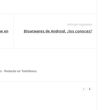
Artículo siguiente
ne en
Bloatwares de Android, ¿los conoces?
lo - Redactor en TodoNexus.