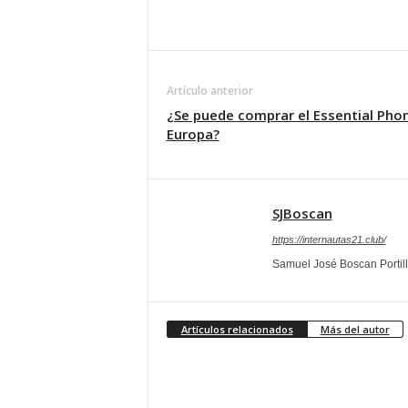
Artículo anterior
¿Se puede comprar el Essential Pho
Europa?
SJBoscan
https://internautas21.club/
Samuel José Boscan Portil
Artículos relacionados
Más del autor