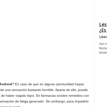
Les
¿Es
Catar
Son m
Mumim
pasand
 Android
? En caso de que en alguna oportunidad hayas
 de una sensación bastante horrible. Aparte de ello, puede
de haber viajado lejos. En farmacias existen remedios con
 sensación de fatiga generado. Sin embargo, para impedirlo
 cómo lograrlo.