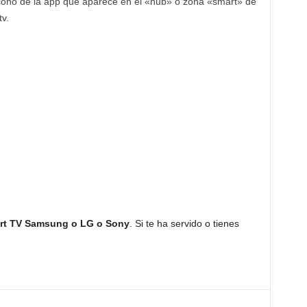
 icono de la app que aparece en el «hub» o zona «smart» de
v.
art TV Samsung o LG o Sony
. Si te ha servido o tienes