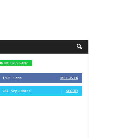
ÚN NO ERES FAN?
1,921
Fans
ME GUSTA
784
Seguidores
SEGUIR