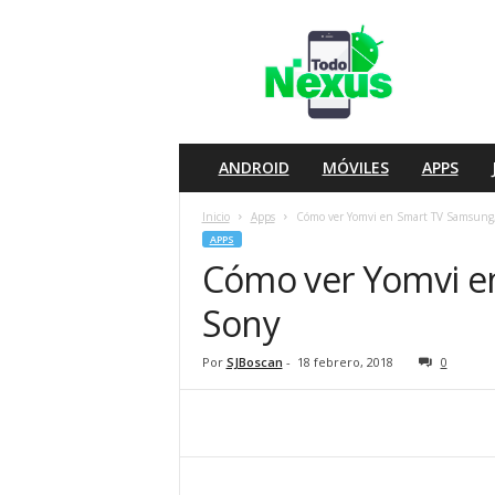
T
o
d
o
N
e
x
ANDROID
MÓVILES
APPS
u
s
Inicio
Apps
Cómo ver Yomvi en Smart TV Samsung,
APPS
Cómo ver Yomvi e
Sony
Por
SJBoscan
-
18 febrero, 2018
0