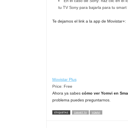
En el caso de Sony: haz clic en el
tu TV Sony para bajarla para tu smart t
Te dejamos el link a la app de Movistar+:
Movistar Plus
Price:
Free
Ahora ya sabes
cómo
ver Yomvi en Sm
problema puedes preguntarnos.
ETIQUETAS
SMART TV
YOMVI