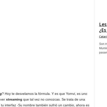
Les
¿Es
Catar
Son m
Mumim
pasand
g
? Hoy te desvelamos la fórmula. Y es que Yomvi, es uno
 ver
streaming
que tal vez no conozcas. Se trata de una
n tu interfaz -Su nombre también sufrió un cambio, ahora es