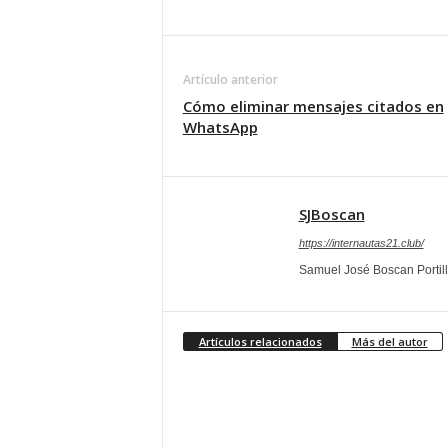
Artículo anterior
Cómo eliminar mensajes citados en
WhatsApp
SJBoscan
https://internautas21.club/
Samuel José Boscan Portil
Artículos relacionados
Más del autor