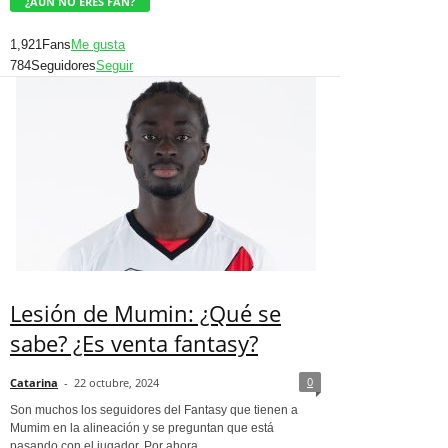
¿AÚN NO ERES FAN?
1,921
Fans
Me gusta
784
Seguidores
Seguir
Lesión de Mumin: ¿Qué se
sabe? ¿Es venta fantasy?
0
Catarina
-
22 octubre, 2024
Son muchos los seguidores del Fantasy que tienen a
Mumim en la alineación y se preguntan que está
pasando con el jugador. Por ahora...