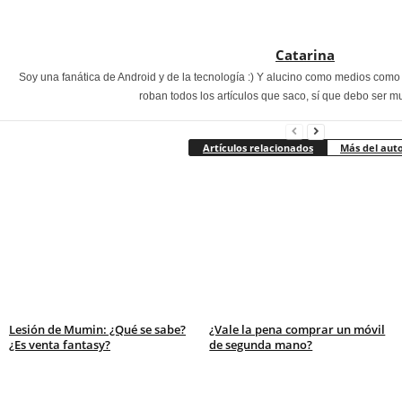
Catarina
Soy una fanática de Android y de la tecnología :) Y alucino como medios com
roban todos los artículos que saco, sí que debo ser m
Artículos relacionados
Más del aut
Lesión de Mumin: ¿Qué se sabe?
¿Vale la pena comprar un móvil
¿Es venta fantasy?
de segunda mano?