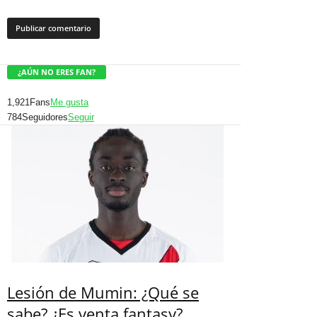
¿AÚN NO ERES FAN?
1,921
Fans
Me gusta
784
Seguidores
Seguir
Lesión de Mumin: ¿Qué se
sabe? ¿Es venta fantasy?