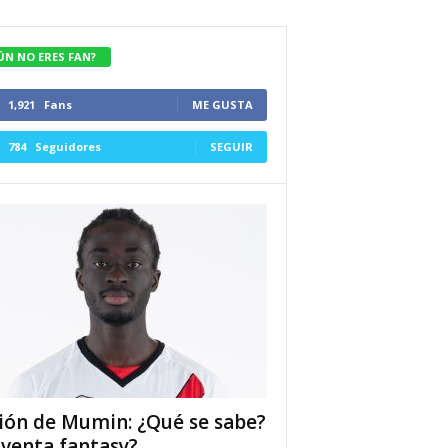
ÚN NO ERES FAN?
1,921
Fans
ME GUSTA
784
Seguidores
SEGUIR
ión de Mumin: ¿Qué se sabe?
 venta fantasy?