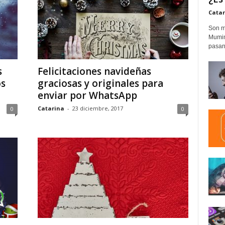
Catar
Son m
Mumim
pasand
s
Felicitaciones navideñas
os
graciosas y originales para
enviar por WhatsApp
Catarina
-
23 diciembre, 2017
0
0