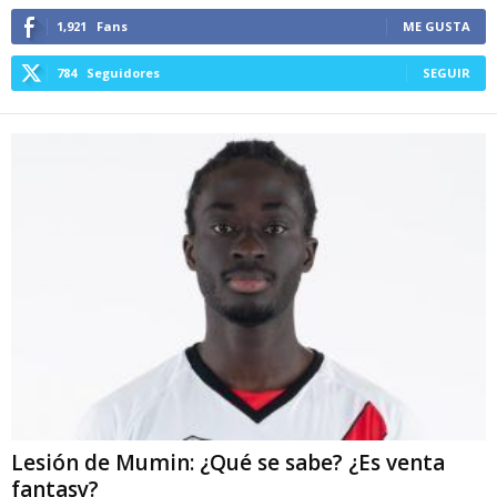
1,921
Fans
ME GUSTA
784
Seguidores
SEGUIR
Lesión de Mumin: ¿Qué se sabe? ¿Es venta
fantasy?