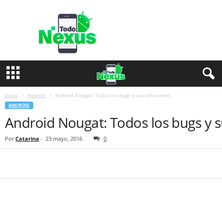
T
o
d
o
N
e
x
u
s
Inicio
Android
Android Nougat: Todos los bugs y sus soluciones
ANDROID
Android Nougat: Todos los bugs y s
Por
Catarina
-
23 mayo, 2016
0