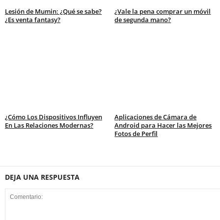
Lesión de Mumin: ¿Qué se sabe?
¿Vale la pena comprar un móvil
¿Es venta fantasy?
de segunda mano?
¿Cómo Los Dispositivos Influyen
Aplicaciones de Cámara de
En Las Relaciones Modernas?
Android para Hacer las Mejores
Fotos de Perfil
DEJA UNA RESPUESTA