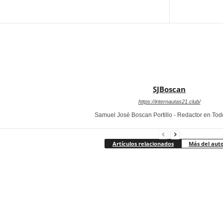
SJBoscan
https://internautas21.club/
Samuel José Boscan Portillo - Redactor en To
Artículos relacionados
Más del aut