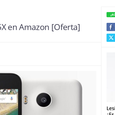
¿A
5X en Amazon [Oferta]
Les
¿Es