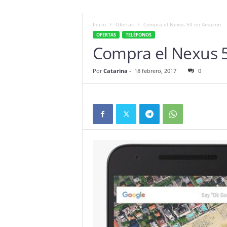
Inicio
Ofertas
Compra el Nexus 5X en Amazon
OFERTAS
TELÉFONOS
Compra el Nexus 
Por
Catarina
-
18 febrero, 2017
0