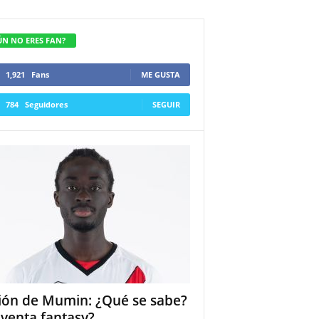
ÚN NO ERES FAN?
1,921
Fans
ME GUSTA
784
Seguidores
SEGUIR
ión de Mumin: ¿Qué se sabe?
 venta fantasy?