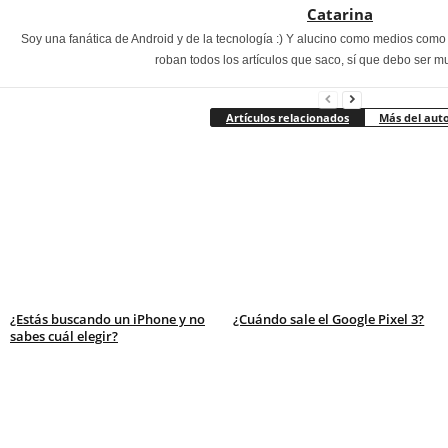
Catarina
Soy una fanática de Android y de la tecnología :) Y alucino como medios com
roban todos los artículos que saco, sí que debo ser m
Artículos relacionados
Más del aut
¿Estás buscando un iPhone y no
¿Cuándo sale el Google Pixel 3?
sabes cuál elegir?