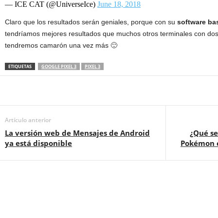
— ICE CAT (@UniverseIce)
June 18, 2018
Claro que los resultados serán geniales, porque con su
software bas
tendríamos mejores resultados que muchos otros terminales con do
tendremos camarón una vez más 🙂
ETIQUETAS
GOOGLE PIXEL 3
PIXEL 3
Artículo anterior
La versión web de Mensajes de Android
¿Qué se
ya está disponible
Pokémon 