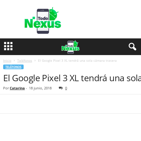
T
o
d
o
N
e
x
u
s
Inicio
Teléfonos
El Google Pixel 3 XL tendrá una sola cámara trasera
TELÉFONOS
El Google Pixel 3 XL tendrá una so
Por
Catarina
-
18 junio, 2018
0