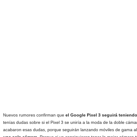
Nuevos rumores confirman que
el Google Pixel 3 seguirá teniend
tenías dudas sobre si el Pixel 3 se uniría a la moda de la doble cám
acabaron esas dudas, porque seguirán lanzando móviles de gama al
una sola cámara
. Porque si ya consiguieron tener la mejor cámara 