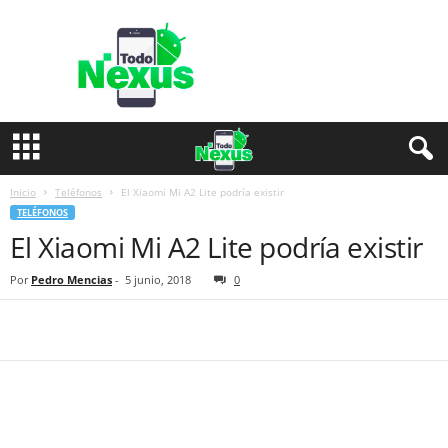
T
o
d
o
N
e
x
u
s
Inicio
Teléfonos
El Xiaomi Mi A2 Lite podría existir
TELÉFONOS
El Xiaomi Mi A2 Lite podría existir
Por
Pedro Mencias
-
5 junio, 2018
0