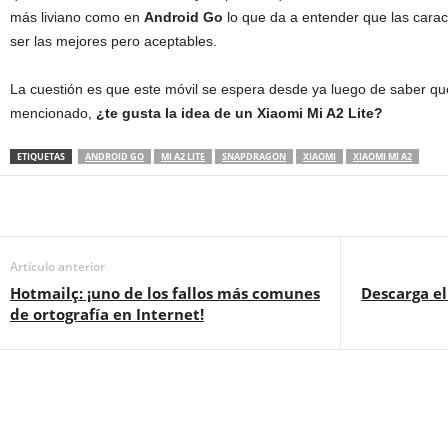
más liviano como en
Android Go
lo que da a entender que las carac
ser las mejores pero aceptables.
La cuestión es que este móvil se espera desde ya luego de saber que
mencionado,
¿te gusta la idea de un Xiaomi Mi A2 Lite?
ETIQUETAS
ANDROID GO
MI A2 LITE
SNAPDRAGON
XIAOMI
XIAOMI MI A2
Artículo anterior
Hotmailç: ¡uno de los fallos más comunes
Descarga el
de ortografía en Internet!