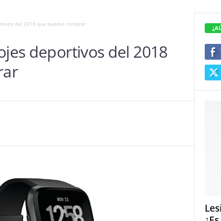
ortivos del 2018 que puedes comprar
¿A
ojes deportivos del 2018
rar
Les
¿Es