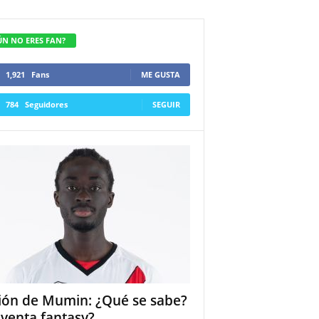
ÚN NO ERES FAN?
1,921
Fans
ME GUSTA
784
Seguidores
SEGUIR
ión de Mumin: ¿Qué se sabe?
 venta fantasy?