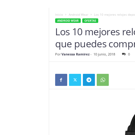
Inicio
Android Wear
Los 10 mejores relojes dep
ANDROID WEAR
OFERTAS
Los 10 mejores rel
que puedes comp
Por
Vanessa Ramirez
-
10 junio, 2018
0