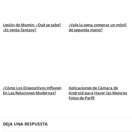
Lesión de Mumin: ¿Qué se sabe?
¿Vale la pena comprar un móvil
¿Es venta fantasy?
de segunda mano?
¿Cómo Los Dispositivos Influyen
Aplicaciones de Cámara de
En Las Relaciones Modernas?
Android para Hacer las Mejores
Fotos de Perfil
DEJA UNA RESPUESTA