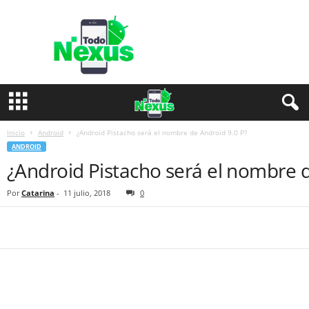
T
o
d
o
N
e
x
u
s
Inicio
Android
¿Android Pistacho será el nombre de Android 9.0 P?
ANDROID
¿Android Pistacho será el nombre d
Por
Catarina
-
11 julio, 2018
0