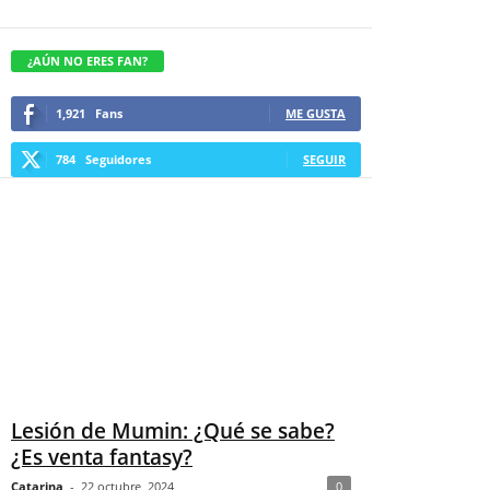
¿AÚN NO ERES FAN?
1,921
Fans
ME GUSTA
784
Seguidores
SEGUIR
Lesión de Mumin: ¿Qué se sabe?
¿Es venta fantasy?
Catarina
-
22 octubre, 2024
0