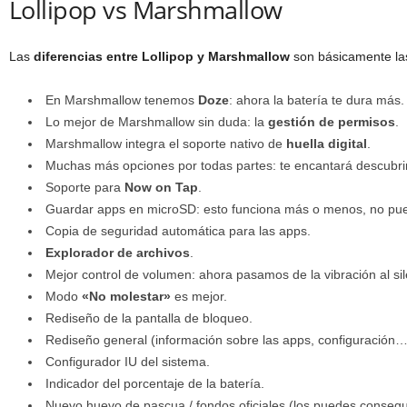
Lollipop vs Marshmallow
Las
diferencias entre Lollipop y Marshmallow
son básicamente las
En Marshmallow tenemos
Doze
: ahora la batería te dura más.
Lo mejor de Marshmallow sin duda: la
gestión de permisos
.
Marshmallow integra el soporte nativo de
huella digital
.
Muchas más opciones por todas partes: te encantará descubrir
Soporte para
Now on Tap
.
Guardar apps en microSD: esto funciona más o menos, no pue
Copia de seguridad automática para las apps.
Explorador de archivos
.
Mejor control de volumen: ahora pasamos de la vibración al sile
Modo
«No molestar»
es mejor.
Rediseño de la pantalla de bloqueo.
Rediseño general (información sobre las apps, configuración…
Configurador IU del sistema.
Indicador del porcentaje de la batería.
Nuevo huevo de pascua / fondos oficiales (los puedes consegui