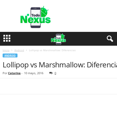
T
o
d
o
N
e
x
u
s
Inicio
Android
Lollipop vs Marshmallow: Diferencias
ANDROID
Lollipop vs Marshmallow: Diferenci
Por
Catarina
-
10 mayo, 2016
0