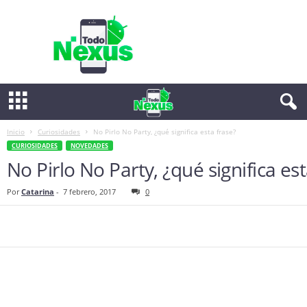
T
o
d
o
N
e
x
u
s
Inicio
Curiosidades
No Pirlo No Party, ¿qué significa esta frase?
CURIOSIDADES
NOVEDADES
No Pirlo No Party, ¿qué significa est
Por
Catarina
-
7 febrero, 2017
0