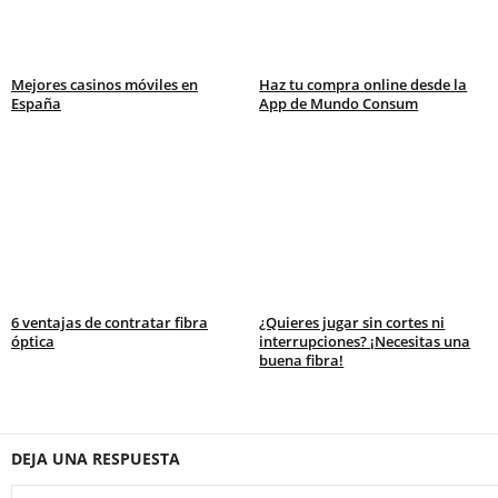
Mejores casinos móviles en
Haz tu compra online desde la
España
App de Mundo Consum
6 ventajas de contratar fibra
¿Quieres jugar sin cortes ni
óptica
interrupciones? ¡Necesitas una
buena fibra!
DEJA UNA RESPUESTA