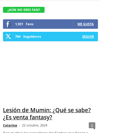
¿AÚN NO ERES FAN?
1,921
Fans
ME GUSTA
784
Seguidores
SEGUIR
Lesión de Mumin: ¿Qué se sabe?
¿Es venta fantasy?
Catarina
-
22 octubre, 2024
0