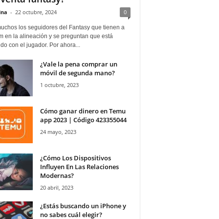
ina
-
22 octubre, 2024
0
uchos los seguidores del Fantasy que tienen a
 en la alineación y se preguntan que está
o con el jugador. Por ahora...
¿Vale la pena comprar un
móvil de segunda mano?
1 octubre, 2023
Cómo ganar dinero en Temu
app 2023 | Código 423355044
24 mayo, 2023
¿Cómo Los Dispositivos
Influyen En Las Relaciones
Modernas?
20 abril, 2023
¿Estás buscando un iPhone y
no sabes cuál elegir?