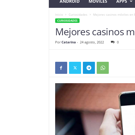
ANDROID
MÓVILES
APPS
Inicio
Curiosidades
Mejores casinos móviles en
CURIOSIDADES
Mejores casinos m
Por
Catarina
-
24 agosto, 2022
0