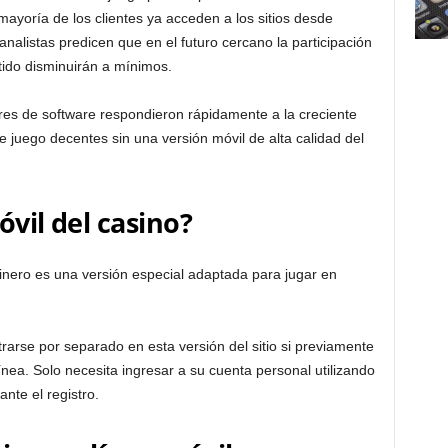
 mayoría de los clientes ya acceden a los sitios desde
analistas predicen que en el futuro cercano la participación
ntido disminuirán a mínimos.
es de software respondieron rápidamente a la creciente
 juego decentes sin una versión móvil de alta calidad del
óvil del casino?
inero es una versión especial adaptada para jugar en
trarse por separado en esta versión del sitio si previamente
nea. Solo necesita ingresar a su cuenta personal utilizando
nte el registro.