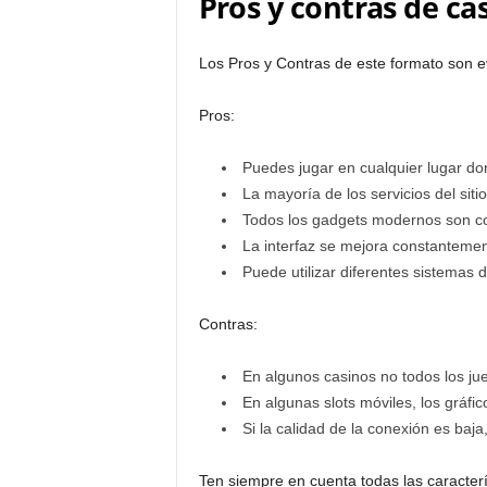
Pros y contras de ca
Los Pros y Contras de este formato son e
Pros:
Puedes jugar en cualquier lugar do
La mayoría de los servicios del siti
Todos los gadgets modernos son c
La interfaz se mejora constantement
Puede utilizar diferentes sistemas 
Contras:
En algunos casinos no todos los ju
En algunas slots móviles, los gráfi
Si la calidad de la conexión es baj
Ten siempre en cuenta todas las caracterís