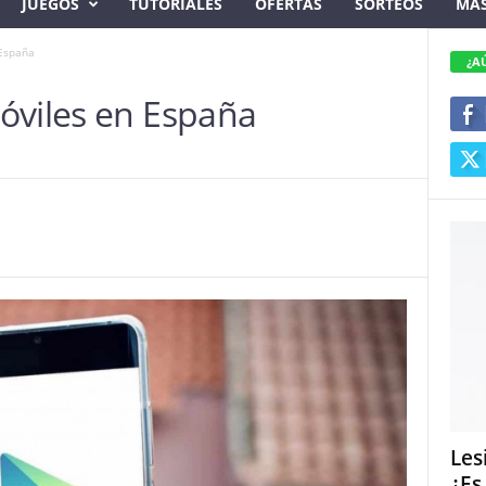
JUEGOS
TUTORIALES
OFERTAS
SORTEOS
MÁ
 España
¿A
óviles en España
Les
¿Es