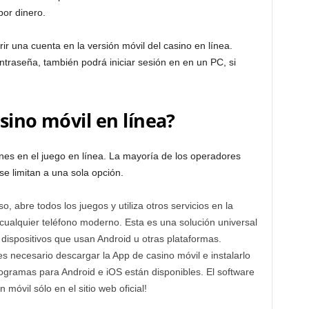
por dinero.
ir una cuenta en la versión móvil del casino en línea.
raseña, también podrá iniciar sesión en en un PC, si
sino móvil en línea?
es en el juego en línea. La mayoría de los operadores
e limitan a una sola opción.
, abre todos los juegos y utiliza otros servicios en la
cualquier teléfono moderno. Esta es una solución universal
dispositivos que usan Android u otras plataformas.
 es necesario descargar la App de casino móvil e instalarlo
programas para Android e iOS están disponibles. El software
 móvil sólo en el sitio web oficial!