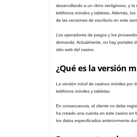
desarrollando a un ritmo vertiginoso, y la
teléfonos móviles y tabletas. Además, los 
de las versiones de escritorio en este se
Los operadores de juegos y los proveedor
demanda. Actualmente, no hay portales de
sitio web del casino.
¿Qué es la versión m
La versión móvil de casinos móviles por d
teléfonos móviles y tabletas.
En consecuencia, el cliente no debe regis
ha creado una cuenta en este casino en lí
los datos especificados anteriormente dura