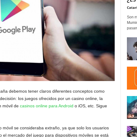
Catar
Son m
Mumim
pasand
paña debemos tener claros diferentes conceptos como
decisión: los juegos ofrecidos por un casino online, la
n móvil de
casinos online para Android
o iOS, etc. Sigue
 móvil se consideraba extraño, ya que solo los usuarios
el mercado del juego para dispositivos móviles se está