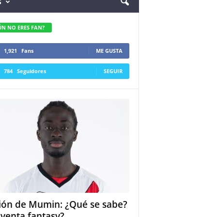
S
ÚN NO ERES FAN?
1,921
Fans
ME GUSTA
784
Seguidores
SEGUIR
ión de Mumin: ¿Qué se sabe?
 venta fantasy?