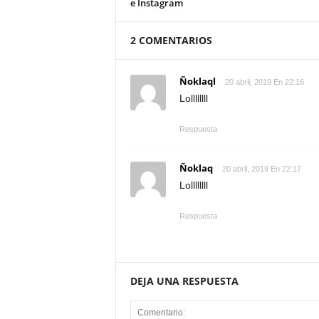
e Instagram
2 COMENTARIOS
Ñoklaql
20 abril, 2019 En 22:16
Lollllllll
Respuesta
Ñoklaq
20 abril, 2019 En 22:17
Lollllllll
Respuesta
DEJA UNA RESPUESTA