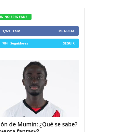
ÚN NO ERES FAN?
1,921
Fans
ME GUSTA
784
Seguidores
SEGUIR
ión de Mumin: ¿Qué se sabe?
 venta fantasy?