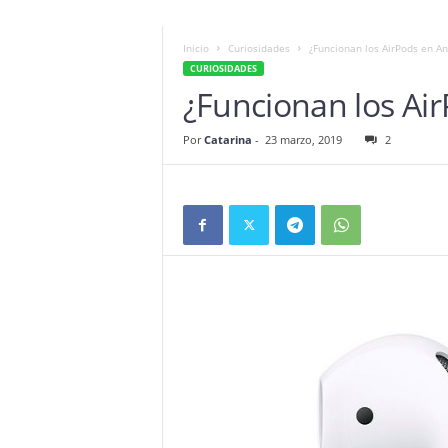
Inicio
Curiosidades
¿Funcionan los AirPods en An
CURIOSIDADES
¿Funcionan los Ai
Por
Catarina
-
23 marzo, 2019
2