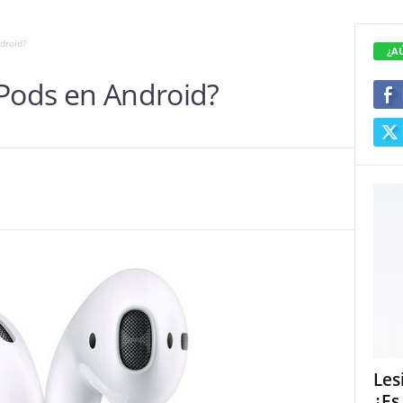
droid?
¿A
rPods en Android?
Les
¿Es