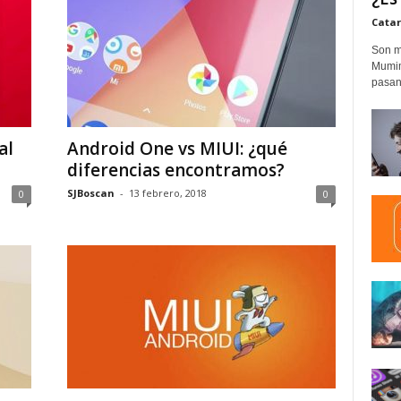
Catar
Son m
Mumim
pasand
al
Android One vs MIUI: ¿qué
diferencias encontramos?
SJBoscan
-
13 febrero, 2018
0
0