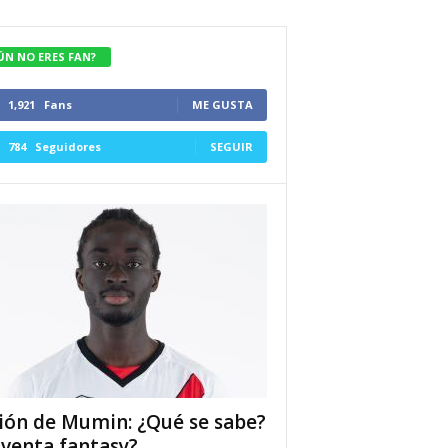
ÚN NO ERES FAN?
1,921
Fans
ME GUSTA
784
Seguidores
SEGUIR
ión de Mumin: ¿Qué se sabe?
 venta fantasy?