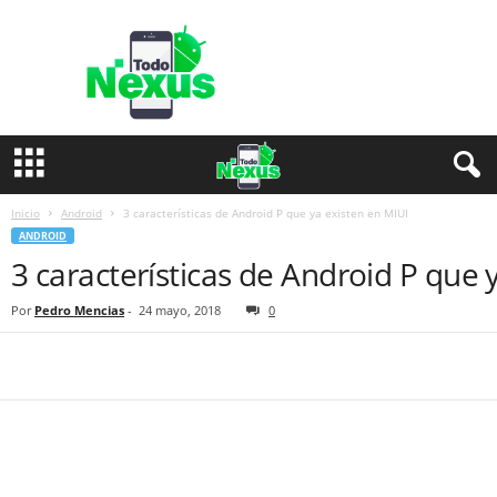
T
o
d
o
N
e
x
u
s
Inicio
Android
3 características de Android P que ya existen en MIUI
ANDROID
3 características de Android P que 
Por
Pedro Mencias
-
24 mayo, 2018
0