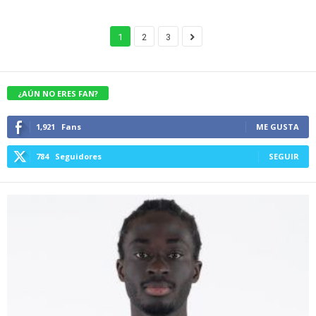
1
2
3
¿AÚN NO ERES FAN?
1,921
Fans
ME GUSTA
784
Seguidores
SEGUIR