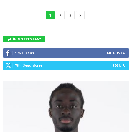
1
2
3
¿AÚN NO ERES FAN?
1,921
Fans
ME GUSTA
784
Seguidores
SEGUIR