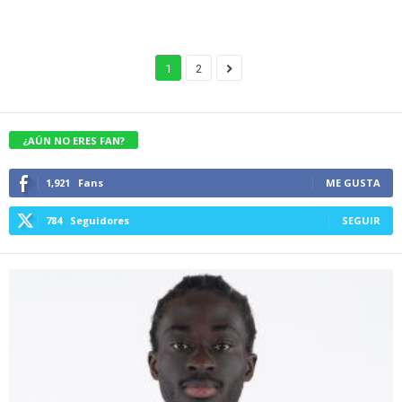
1
2
¿AÚN NO ERES FAN?
1,921
Fans
ME GUSTA
784
Seguidores
SEGUIR