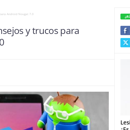
 para Android Nougat 7.0
¿A
sejos y trucos para
0
Les
¿Es