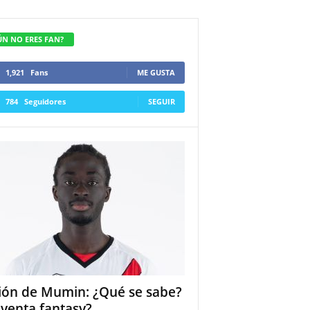
ÚN NO ERES FAN?
1,921
Fans
ME GUSTA
784
Seguidores
SEGUIR
ión de Mumin: ¿Qué se sabe?
 venta fantasy?