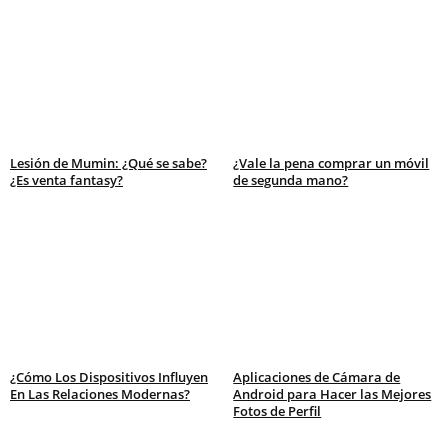
Lesión de Mumin: ¿Qué se sabe?
¿Vale la pena comprar un móvil
¿Es venta fantasy?
de segunda mano?
¿Cómo Los Dispositivos Influyen
Aplicaciones de Cámara de
En Las Relaciones Modernas?
Android para Hacer las Mejores
Fotos de Perfil