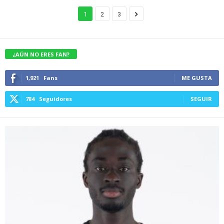
1
2
3
¿AÚN NO ERES FAN?
1,921
Fans
ME GUSTA
784
Seguidores
SEGUIR