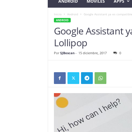
ANDROID
MÓVILES
APPS
Inicio
Android
Google Assistant ya es compatible
ANDROID
Google Assistant y
Lollipop
Por
SJBoscan
-
15 diciembre, 2017
0