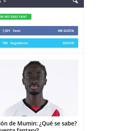
S
ÚN NO ERES FAN?
1,921
Fans
ME GUSTA
784
Seguidores
SEGUIR
ión de Mumin: ¿Qué se sabe?
 venta fantasy?