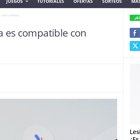
JUEGOS
TUTORIALES
OFERTAS
SORTEOS
MÁ
 con Lollipop
¿A
a es compatible con
Les
¿Es