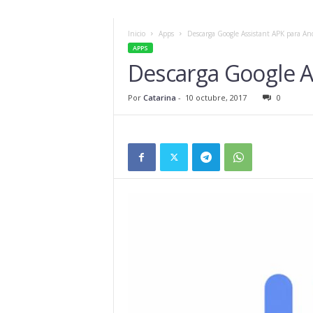
Inicio
Apps
Descarga Google Assistant APK para An
APPS
Descarga Google A
Por
Catarina
-
10 octubre, 2017
0