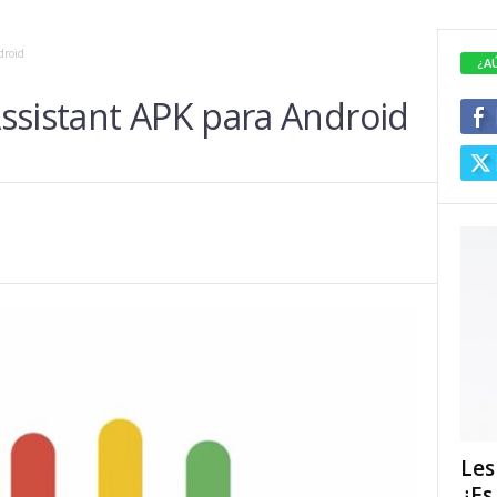
droid
¿A
ssistant APK para Android
Les
¿Es