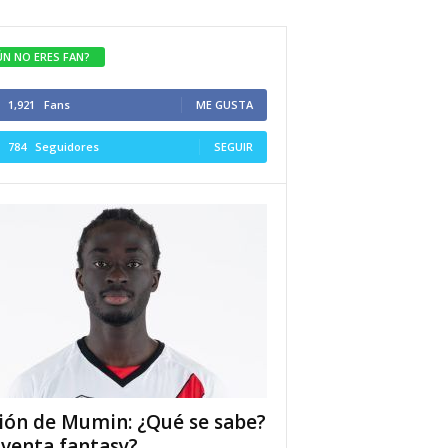
ÚN NO ERES FAN?
1,921
Fans
ME GUSTA
784
Seguidores
SEGUIR
ión de Mumin: ¿Qué se sabe?
 venta fantasy?