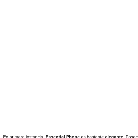
En primera instancia,
Essential Phone
es bastante
elegante
. Posee