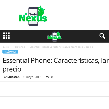
T
o
d
o
N
e
x
u
s
Inicio
Teléfonos
Essential Phone: Características, lanzamiento y precio
TELÉFONOS
Essential Phone: Características, l
precio
Por
SJBoscan
-
31 mayo, 2017
0