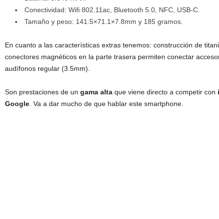
Conectividad: Wifi 802.11ac, Bluetooth 5.0, NFC, USB-C.
Tamaño y peso: 141.5×71.1×7.8mm y 185 gramos.
En cuanto a las características extras tenemos: construcción de titan
conectores magnéticos en la parte trasera permiten conectar accesor
audífonos regular (3.5mm).
Son prestaciones de un
gama alta
que viene directo a competir con
Google
. Va a dar mucho de que hablar este smartphone.