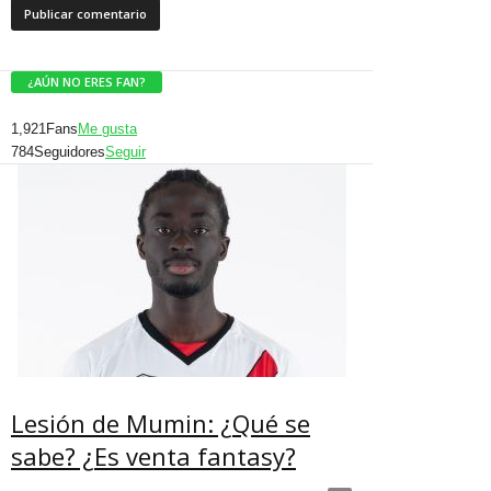
¿AÚN NO ERES FAN?
1,921
Fans
Me gusta
784
Seguidores
Seguir
Lesión de Mumin: ¿Qué se
sabe? ¿Es venta fantasy?