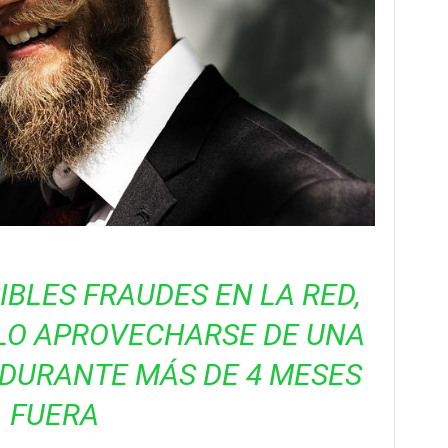
IBLES FRAUDES EN LA RED,
LO APROVECHARSE DE UNA
Á DURANTE MÁS DE 4 MESES
FUERA