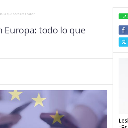
do lo que necesitas saber
¿A
n Europa: todo lo que
Les
¿Es