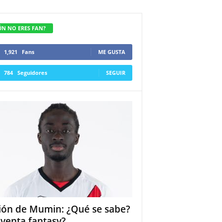
ÚN NO ERES FAN?
1,921
Fans
ME GUSTA
784
Seguidores
SEGUIR
ión de Mumin: ¿Qué se sabe?
 venta fantasy?