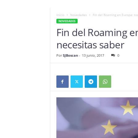
Inicio
Novedades
Fin del Roaming en Europa: to
NOVEDADES
Fin del Roaming e
necesitas saber
Por
SJBoscan
-
13 junio, 2017
0