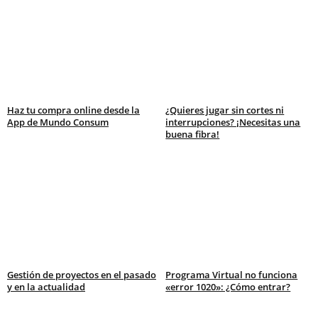
Haz tu compra online desde la
¿Quieres jugar sin cortes ni
App de Mundo Consum
interrupciones? ¡Necesitas una
buena fibra!
Gestión de proyectos en el pasado
Programa Virtual no funciona
y en la actualidad
«error 1020»: ¿Cómo entrar?