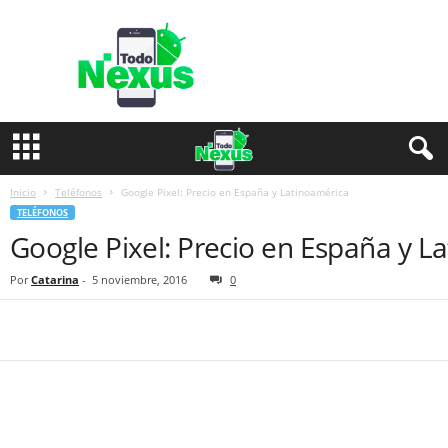
T
o
d
o
N
e
x
u
s
Inicio
Teléfonos
Google Pixel: Precio en España y Latinoamérica
TELÉFONOS
Google Pixel: Precio en España y L
Por
Catarina
-
5 noviembre, 2016
0