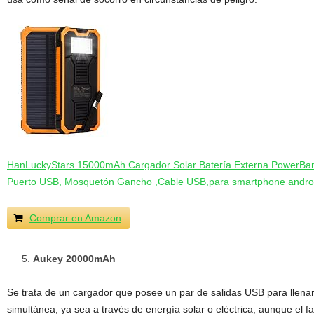
HanLuckyStars 15000mAh Cargador Solar Batería Externa PowerBank
Puerto USB, Mosquetón Gancho ,Cable USB,para smartphone android
Comprar en Amazon
Aukey 20000mAh
Se trata de un cargador que posee un par de salidas USB para llena
simultánea, ya sea a través de energía solar o eléctrica, aunque el f