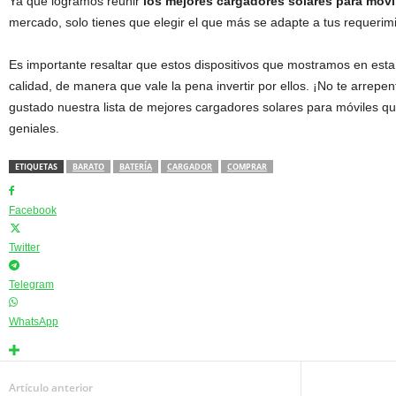
Ya que logramos reunir
los mejores cargadores solares para móv
mercado, solo tienes que elegir el que más se adapte a tus requerim
Es importante resaltar que estos dispositivos que mostramos en esta l
calidad, de manera que vale la pena invertir por ellos. ¡No te arrep
gustado nuestra lista de mejores cargadores solares para móviles q
geniales.
ETIQUETAS
BARATO
BATERÍA
CARGADOR
COMPRAR
Facebook
Twitter
Telegram
WhatsApp
Artículo anterior