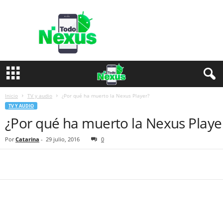
T
o
d
o
N
e
x
u
s
Inicio
TV y audio
¿Por qué ha muerto la Nexus Player?
TV Y AUDIO
¿Por qué ha muerto la Nexus Playe
Por
Catarina
-
29 julio, 2016
0