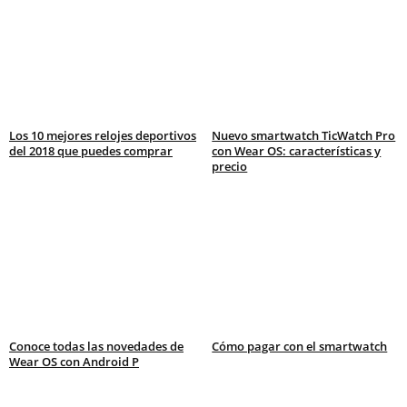
Los 10 mejores relojes deportivos
Nuevo smartwatch TicWatch Pro
del 2018 que puedes comprar
con Wear OS: características y
precio
Conoce todas las novedades de
Cómo pagar con el smartwatch
Wear OS con Android P