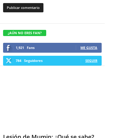
¿AÚN NO ERES FAN?
1,921
Fans
ME GUSTA
784
Seguidores
SEGUIR
Lesión de Mumin: ¿Qué se sabe?