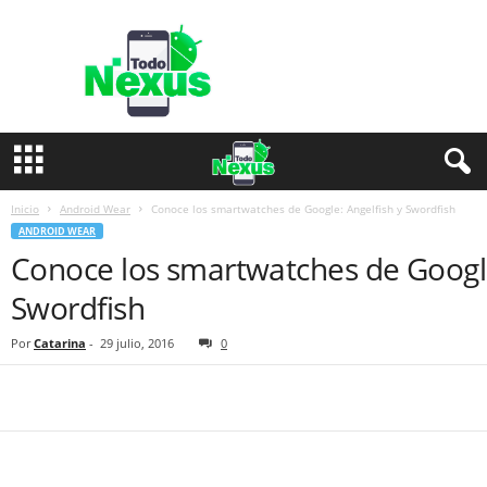
T
o
d
o
N
e
x
u
s
Inicio
Android Wear
Conoce los smartwatches de Google: Angelfish y Swordfish
ANDROID WEAR
Conoce los smartwatches de Google
Swordfish
Por
Catarina
-
29 julio, 2016
0