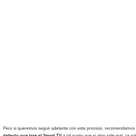
Pero si queremos seguir adelante con este proceso, recomendamos
defecto que trae el
Smart TV
a tal punto que si algo sale mal, ya s