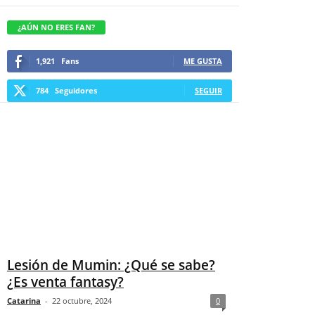
¿AÚN NO ERES FAN?
1,921
Fans
ME GUSTA
784
Seguidores
SEGUIR
Lesión de Mumin: ¿Qué se sabe?
¿Es venta fantasy?
Catarina
-
22 octubre, 2024
0