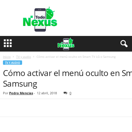
T
o
d
o
N
e
x
u
s
Inicio
TV y audio
Cómo activar el menú oculto en Smart TV LG o Samsung
TV Y AUDIO
Cómo activar el menú oculto en Sm
Samsung
Por
Pedro Mencias
-
12 abril, 2018
0