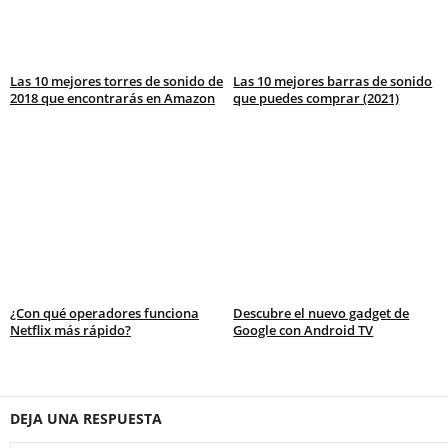
Las 10 mejores torres de sonido de
Las 10 mejores barras de sonido
2018 que encontrarás en Amazon
que puedes comprar (2021)
¿Con qué operadores funciona
Descubre el nuevo gadget de
Netflix más rápido?
Google con Android TV
DEJA UNA RESPUESTA