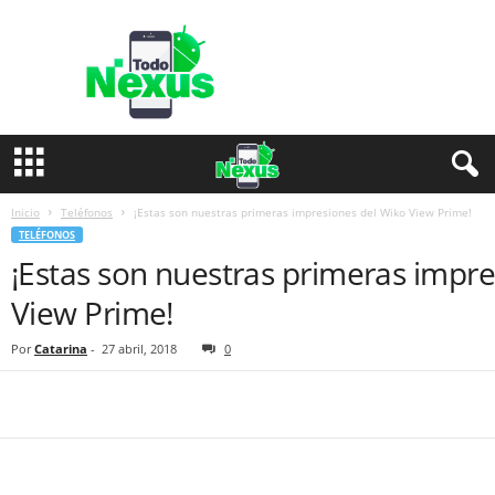
T
o
d
o
N
e
x
u
s
Inicio
Teléfonos
¡Estas son nuestras primeras impresiones del Wiko View Prime!
TELÉFONOS
¡Estas son nuestras primeras impr
View Prime!
Por
Catarina
-
27 abril, 2018
0