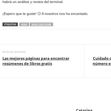
habrá un análisis y review del terminal.
¡Espero que te guste! 🙂 A nosotros nos ha encantado.
ETIQUETAS
WIKO
WIKO VIEW PRIME
Artículo anterior
Las mejores páginas para encontrar
Cuidado 
resúmenes de libros gratis
número es
Catarina