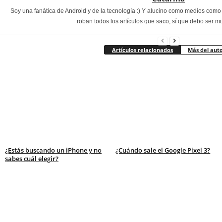
Soy una fanática de Android y de la tecnología :) Y alucino como medios com
roban todos los artículos que saco, sí que debo ser m
Artículos relacionados
Más del aut
¿Estás buscando un iPhone y no
¿Cuándo sale el Google Pixel 3?
sabes cuál elegir?