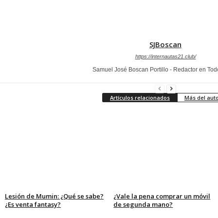
SJBoscan
https://internautas21.club/
Samuel José Boscan Portillo - Redactor en To
Artículos relacionados
Más del aut
Lesión de Mumin: ¿Qué se sabe?
¿Vale la pena comprar un móvil
¿Es venta fantasy?
de segunda mano?