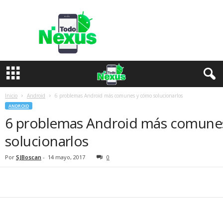
T
o
d
o
N
e
x
u
s
Inicio
Android
6 problemas Android más comunes y cómo solucionarlos
ANDROID
6 problemas Android más comune
solucionarlos
Por
SJBoscan
-
14 mayo, 2017
0