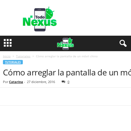
T
o
d
o
N
e
x
u
s
Inicio
Tutoriales
Cómo arreglar la pantalla de un móvil chino
TUTORIALES
Cómo arreglar la pantalla de un mó
Por
Catarina
-
27 diciembre, 2016
0