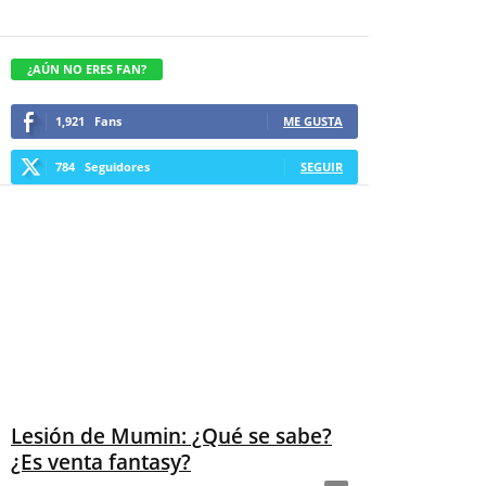
¿AÚN NO ERES FAN?
1,921
Fans
ME GUSTA
784
Seguidores
SEGUIR
Lesión de Mumin: ¿Qué se sabe?
¿Es venta fantasy?