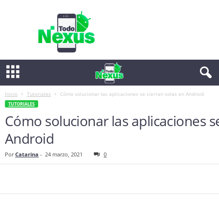
T
o
d
o
N
e
x
u
s
Inicio
Tutoriales
Cómo solucionar las aplicaciones se cierran solas en Android
TUTORIALES
Cómo solucionar las aplicaciones se
Android
Por
Catarina
-
24 marzo, 2021
0