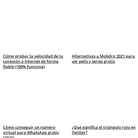
Cómo probar la velocidad de tu
Alternativas a Mobdro 2021 para
conexión a Internet de forma
ver pelis y series gratis
fiable (100% funciona)
Cómo conseguir un número
¿Qué significa el triángulo rojo en
virtual para WhatsApp gratis
Twitter?
[2021]