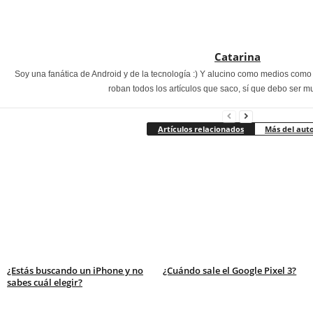
Catarina
Soy una fanática de Android y de la tecnología :) Y alucino como medios com
roban todos los artículos que saco, sí que debo ser m
Artículos relacionados
Más del aut
¿Estás buscando un iPhone y no
¿Cuándo sale el Google Pixel 3?
sabes cuál elegir?