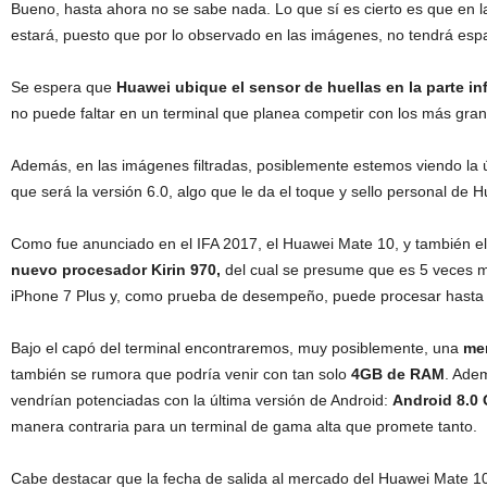
Bueno,
hasta ahora no se sabe nada. Lo que sí es cierto es que en la
estará, puesto que
por lo observado en las imágenes,
no
tendrá
espa
Se espera que
Huawei
ubique el sensor de huellas en la parte inf
no puede faltar en un terminal que planea competir con los más gran
Además
, en las imágenes
filt
radas, posiblemente estemos viendo
la
que será
la
versión
6.0, algo que le da el toque y sello personal de
H
Como fue anunciado en el
IFA 2017, el
Huawei
Mate 10
, y
también
el
nuevo procesador
Kirin
970,
del cual se presume que es 5 veces
m
iP
hone
7 Plus y, como prueba de desempeño, puede procesar hast
Bajo el capó
del terminal encontraremos
, muy posiblemente,
una
mem
también se rumora que podría venir con tan solo
4GB de RAM
.
Ade
vendrían
potenciadas con la
última
versión
de
Android
:
Android
8.0 
manera contraria para un terminal de gama alta que promete tanto.
Cabe des
tacar que la fecha de salida al
mercado
del
Huawei
Mate 1