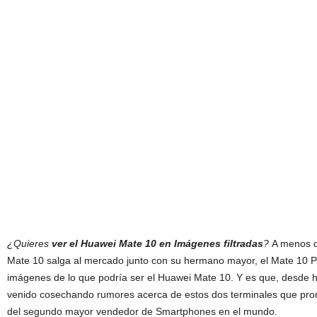
¿Quieres
ver el Huawei
Mate 10 en Imágenes filtradas
?
A menos 
Mate 10 salga al
me
rcado junto con su hermano mayor
, el Mate 10
P
imágenes
de lo que
podría
ser el
Huawei
Mate 10
. Y es que, desde
venido cosechando rumores acerca de estos dos t
erminales que pro
del segundo mayor vendedor de
Smartphones
en el mundo
.