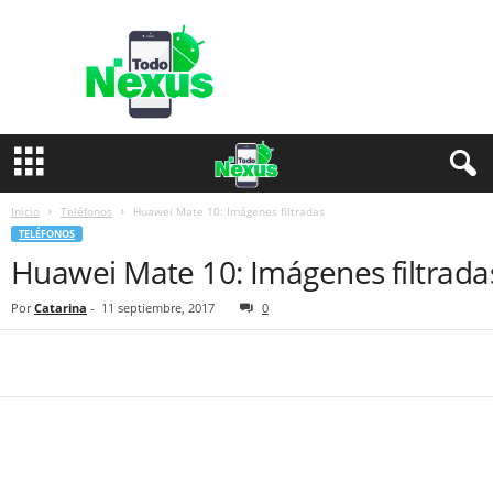
T
o
d
o
N
e
x
u
s
Inicio
Teléfonos
Huawei Mate 10: Imágenes filtradas
TELÉFONOS
Huawei Mate 10: Imágenes filtrada
Por
Catarina
-
11 septiembre, 2017
0