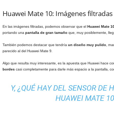
Huawei Mate 10: Imágenes filtradas
En las imágenes filtradas, p
odemos ob
servar que el
Huawei
Mate 1
portando
una
pantalla de gran ta
maño
que, muy posiblemente, lleg
También podemos destacar que tendría
un diseño muy pulido
, ma
p
arecido al d
el
Huawei
Mate 9.
Algo que resulta muy interesante, es la apuesta que
Huawei
hace co
bordes
casi completamente para darle más espacio a la pantalla, co
Y, ¿
QUÉ HAY D
EL SENSOR DE 
HUAWEI MATE 10