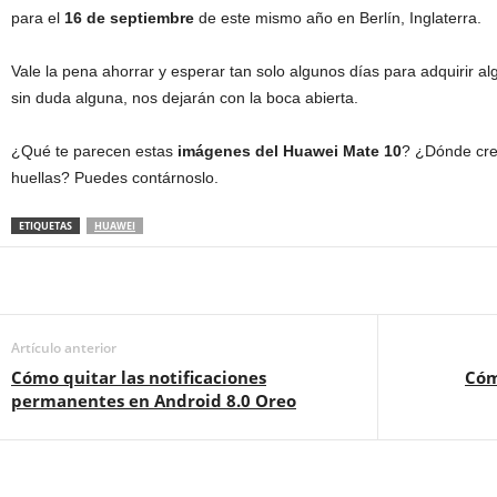
para el
16 de septiembre
de este mismo año en
Berlín
,
Inglaterra
.
Vale la pena ahorrar y esperar tan solo algunos
días
para adquirir al
sin duda
alguna, nos dejará
n con la boca abierta.
¿Qué te parecen estas
imágenes del Huawei Mate 10
? ¿Dónde cre
huellas? Puedes contárnoslo.
ETIQUETAS
HUAWEI
Artículo anterior
Cómo quitar las notificaciones
Cóm
permanentes en Android 8.0 Oreo