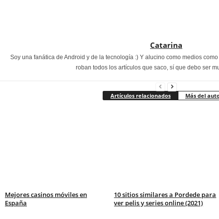
Catarina
Soy una fanática de Android y de la tecnología :) Y alucino como medios com
roban todos los artículos que saco, sí que debo ser m
Artículos relacionados
Más del aut
Mejores casinos móviles en
10 sitios similares a Pordede para
España
ver pelis y series online (2021)