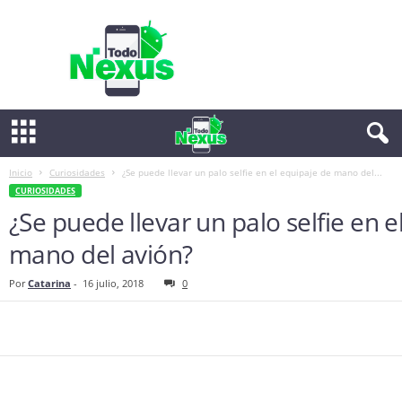
T
o
d
o
N
e
x
u
s
Inicio
Curiosidades
¿Se puede llevar un palo selfie en el equipaje de mano del...
CURIOSIDADES
¿Se puede llevar un palo selfie en e
mano del avión?
Por
Catarina
-
16 julio, 2018
0