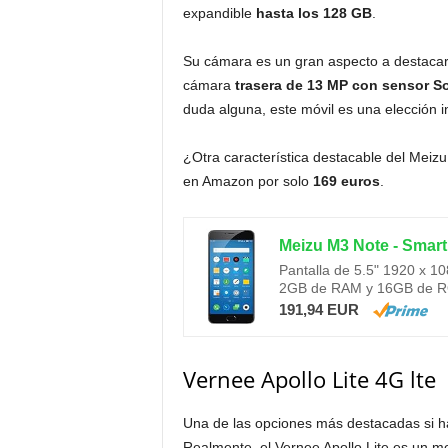
expandible
hasta los 128 GB
.
Su cámara es un gran aspecto a destaca
cámara
trasera de 13 MP con sensor So
duda alguna, este móvil es una elección in
¿Otra característica destacable del Mei
en Amazon por solo
169 euros
.
Pantalla de 5.5" 1920 x 1
2GB de RAM y 16GB de 
191,94 EUR
Vernee Apollo Lite 4G lte
Una de las opciones más destacadas si h
Realmente, el Vernee Apollo Lite es un m