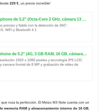
desde
220 €
, un precio increíble!
Huawei P9 Lite - Smartphone de 5.2" (Octa-Core 2 GHz, cámara 13 MP, 2 GB RAM, Memoria Interna de 16 GB, Android 6.0 Marshmallow), Color Negro
s preciso y fiable con la detección de 360˚;
G, WiFi y Bluetooth 4.1
Huawei P9 lite - Smartphone de 5.2" (4G, 3 GB RAM, 16 GB, cámara de 13 MP, Android 6 Marshmallow), color blanco [versión europea]
resolución 1920 x 1080 pixeles y tecnología IPS LCD;
 camara frontal de 8 MP y grabación de video de
o que roza la perfección. El Meizu M3 Note cuenta con un
 de memoria RAM y almacenamiento interno de 16 GB
,