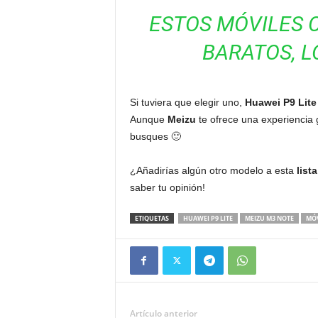
ESTOS MÓVILES C
BARATOS, 
Si tuviera que elegir uno,
Huawei P9 Lite
Aunque
Meizu
te ofrece una experiencia
busques 🙂
¿Añadirías algún otro modelo a esta
list
saber tu opinión!
ETIQUETAS
HUAWEI P9 LITE
MEIZU M3 NOTE
MÓV
Artículo anterior