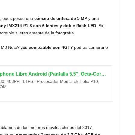
r, pues posee una
cámara delantera de 5 MP
y una
ny IMX214 f/1.8 con 6 lentes y doble flash LED
. Sin
creíble si eres amante de la fotografía.
zu M3 Note?
¡Es compatible con 4G!
Y podrás comprarlo
Meizu M3 Note - Smartphone Libre Android (Pantalla 5.5", Octa-Core, 2GB RAM, 16GB, cámara 13 MP), Color Gris
080, 403PPI, LTPS.; Procesador MediaTek Helio P10;
ROM
ablamos de los mejores móviles chinos del 2017.
onstruo:
procesador Decacore de 2,3 Ghz. 4GB de