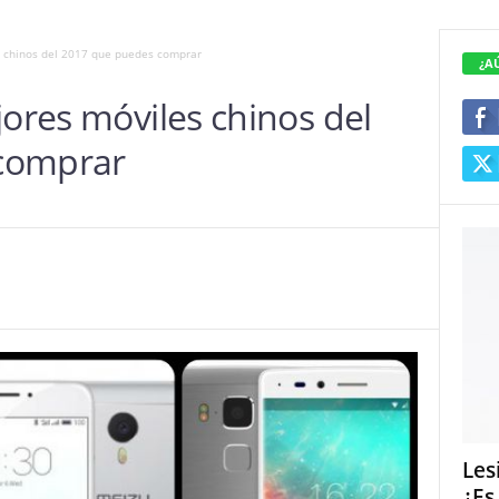
s chinos del 2017 que puedes comprar
¿A
jores móviles chinos del
comprar
Les
¿Es