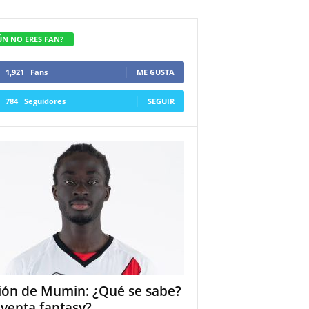
ÚN NO ERES FAN?
1,921
Fans
ME GUSTA
784
Seguidores
SEGUIR
ión de Mumin: ¿Qué se sabe?
 venta fantasy?