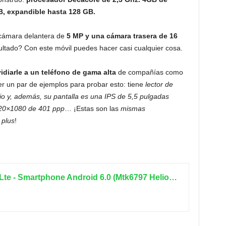
, expandible hasta 128 GB.
 cámara delantera de
5 MP y una cámara trasera de 16
ultado? Con este móvil puedes hacer casi cualquier cosa.
diarle a un teléfono de gama alta
de compañías como
un par de ejemplos para probar esto: tiene
lector de
pio y, además, su pantalla es una IPS de 5,5 pulgadas
920×1080 de 401 ppp
… ¡Estas son las
mismas
 plus
!
Vernee Apollo Lite 4G Lte - Smartphone Android 6.0 (Mtk6797 Helio X20 Deca Core 5.5 '' 2.5D Fhd Pantalla, 4Gb +32Gb, 5Mp+16Mp Cámara, 4K Vídeo, Fingerprint Id Carga Rápida, Otg Type C)