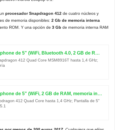
 un
procesador Snapdragon 412
de cuatro núcleos y
nes de memoria disponibles:
2 Gb de memoria interna
ento ROM. Y una opción de
3 Gb
de memoria interna RAM
BQ Aquaris X5 - Smartphone de 5" (WiFi, Bluetooth 4.0, 2 GB de RAM, 16 GB de memoria interna, Android 5.1 Lollipop) blanco
apdragon 412 Quad Core MSM8916T hasta 1,4 GHz;
ría
BQ Aquaris X5 - Smartphone de 5" (WiFi, 2 GB de RAM, memoria interna de 16 GB, cámara 13 MP, Android 5.1) negro y gris antracito - (Reacondicionado Certificado por BQ)
ragon 412 Quad Core hasta 1,4 GHz; Pantalla de 5"
5.1
es por menos de 200 euros 2017
. Cualquiera que elijas