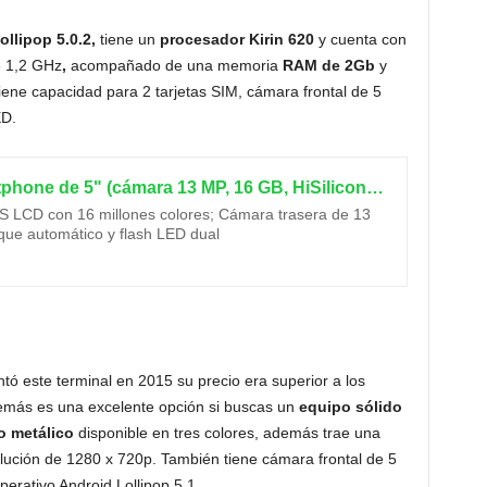
llipop 5.0.2,
tiene un
procesador Kirin 620
y cuenta con
e 1,2 GHz
,
acompañado de una memoria
RAM de 2Gb
y
iene capacidad para 2 tarjetas SIM, cámara frontal de 5
ED.
Huawei P8 Lite - Smartphone de 5" (cámara 13 MP, 16 GB, HiSilicon Kirin 620 Octa Core 1.2 GHz, 2 GB RAM, Android L), color negro
 IPS LCD con 16 millones colores; Cámara trasera de 13
que automático y flash LED dual
 este terminal en 2015 su precio era superior a los
más es una excelente opción si buscas un
equipo sólido
 metálico
disponible en tres colores, además trae una
lución de 1280 x 720p. También tiene cámara frontal de 5
erativo Android Lollipop 5.1.