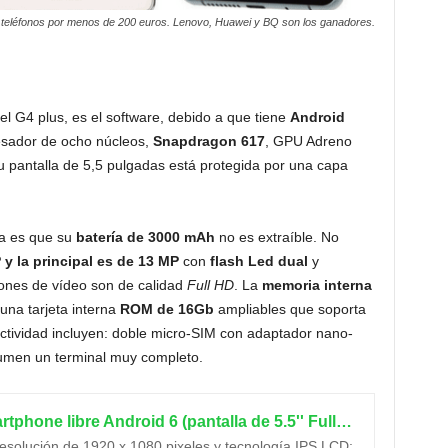
teléfonos por menos de 200 euros. Lenovo, Huawei y BQ son los ganadores.
del G4 plus, es el software, debido a que tiene
Android
sador de ocho núcleos,
Snapdragon 617
, GPU Adreno
u pantalla de 5,5 pulgadas está protegida por una capa
a es que su
batería de 3000 mAh
no es extraíble. No
 y la principal es de 13 MP
con
flash Led dual
y
ones de vídeo son de calidad
Full HD
. La
memoria interna
na tarjeta interna
ROM de 16Gb
ampliables que soporta
ctividad incluyen: doble micro-SIM con adaptador nano-
umen un terminal muy completo.
Lenovo Moto G4 - Smartphone libre Android 6 (pantalla de 5.5'' Full HD, 4G, cámara de 13 MP, 2 GB de RAM, 16 GB, Qualcomm Snapdragon 1.5 GHz), color negro
resolución de 1920 x 1080 pixeles y tecnología IPS LCD;