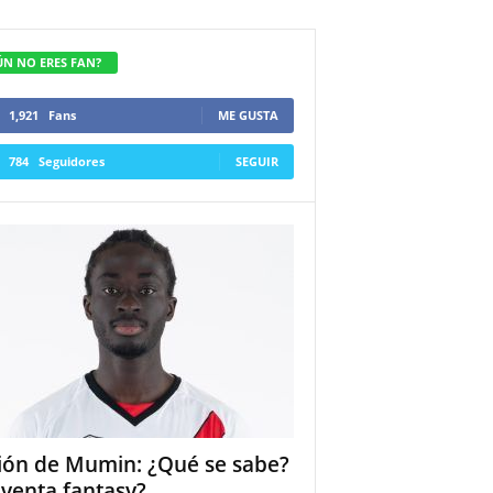
ÚN NO ERES FAN?
1,921
Fans
ME GUSTA
784
Seguidores
SEGUIR
ión de Mumin: ¿Qué se sabe?
 venta fantasy?