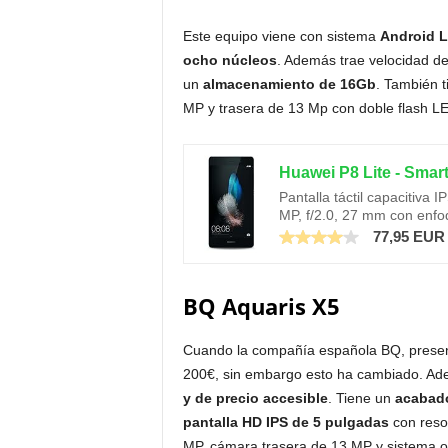
Este equipo viene con sistema
Android Lo
ocho núcleos
. Además trae velocidad d
un
almacenamiento de 16Gb
. También t
MP y trasera de 13 Mp con doble flash L
Pantalla táctil capacitiva
MP, f/2.0, 27 mm con enfo
77,95 EUR
BQ Aquaris X5
Cuando la compañía española BQ, presentó
200€, sin embargo esto ha cambiado. Ade
y de precio accesible
. Tiene un
acabado
pantalla HD IPS de 5 pulgadas
con reso
MP, cámara trasera de 13 MP y sistema op