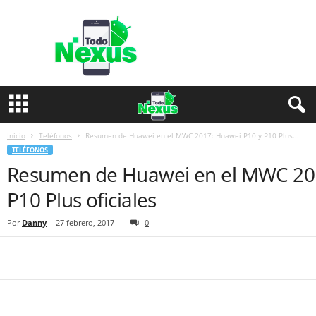
T
o
d
o
N
e
x
u
s
Inicio
Teléfonos
Resumen de Huawei en el MWC 2017: Huawei P10 y P10 Plus...
TELÉFONOS
Resumen de Huawei en el MWC 201
P10 Plus oficiales
Por
Danny
-
27 febrero, 2017
0